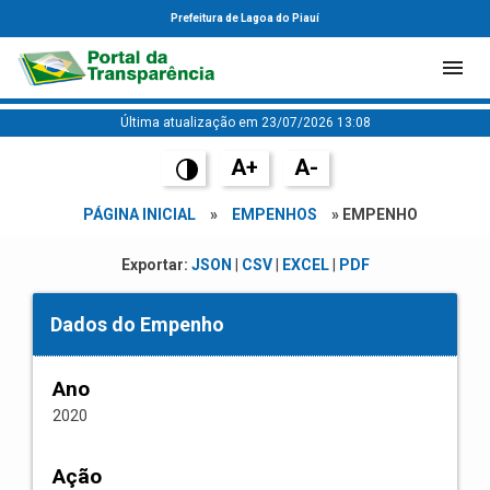
Prefeitura de Lagoa do Piauí
Última atualização em 23/07/2026 13:08
A+
A-
PÁGINA INICIAL
»
EMPENHOS
» EMPENHO
Exportar:
JSON
|
CSV
|
EXCEL
|
PDF
Dados do Empenho
Ano
2020
Ação