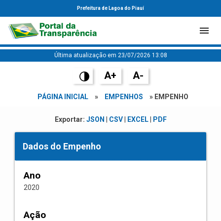
Prefeitura de Lagoa do Piauí
Última atualização em 23/07/2026 13:08
A+
A-
PÁGINA INICIAL
»
EMPENHOS
» EMPENHO
Exportar:
JSON
|
CSV
|
EXCEL
|
PDF
Dados do Empenho
Ano
2020
Ação