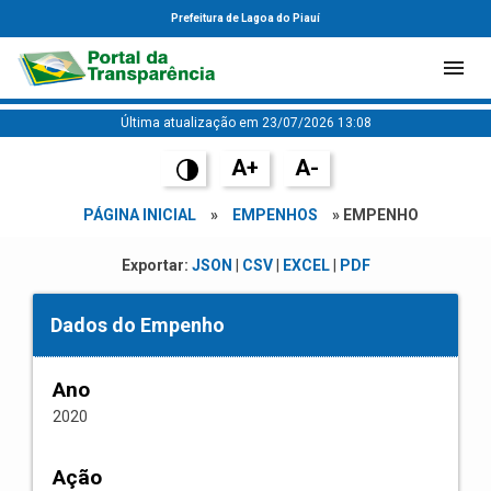
Prefeitura de Lagoa do Piauí
Última atualização em 23/07/2026 13:08
A+
A-
PÁGINA INICIAL
»
EMPENHOS
» EMPENHO
Exportar:
JSON
|
CSV
|
EXCEL
|
PDF
Dados do Empenho
Ano
2020
Ação