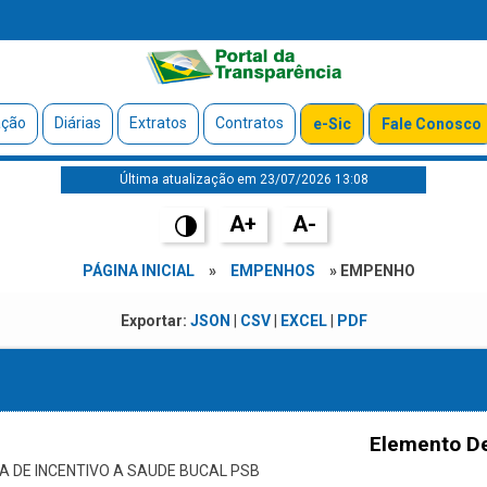
ação
Diárias
Extratos
Contratos
e-Sic
Fale Conosco
Última atualização em 23/07/2026 13:08
A+
A-
PÁGINA INICIAL
»
EMPENHOS
» EMPENHO
Exportar:
JSON
|
CSV
|
EXCEL
|
PDF
Elemento D
DE INCENTIVO A SAUDE BUCAL PSB