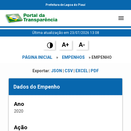
Prefeitura de Lagoa do Piauí
Última atualização em 23/07/2026 13:08
A+
A-
PÁGINA INICIAL
»
EMPENHOS
» EMPENHO
Exportar:
JSON
|
CSV
|
EXCEL
|
PDF
Dados do Empenho
Ano
2020
Ação