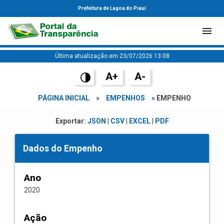
Prefeitura de Lagoa do Piauí
Última atualização em 23/07/2026 13:08
A+
A-
PÁGINA INICIAL
»
EMPENHOS
» EMPENHO
Exportar:
JSON
|
CSV
|
EXCEL
|
PDF
Dados do Empenho
Ano
2020
Ação