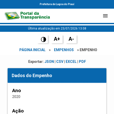
Prefeitura de Lagoa do Piauí
Última atualização em 23/07/2026 13:08
A+
A-
PÁGINA INICIAL
»
EMPENHOS
» EMPENHO
Exportar:
JSON
|
CSV
|
EXCEL
|
PDF
Dados do Empenho
Ano
2020
Ação