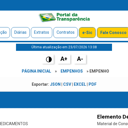
ação
Diárias
Extratos
Contratos
e-Sic
Fale Conosco
Última atualização em 23/07/2026 13:08
A+
A-
PÁGINA INICIAL
»
EMPENHOS
» EMPENHO
Exportar:
JSON
|
CSV
|
EXCEL
|
PDF
Elemento D
 MEDICAMENTOS
Material de Con