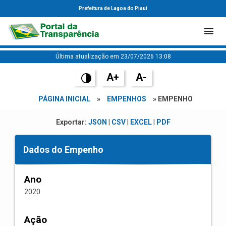
Prefeitura de Lagoa do Piauí
Última atualização em 23/07/2026 13:08
A+
A-
PÁGINA INICIAL
»
EMPENHOS
» EMPENHO
Exportar:
JSON
|
CSV
|
EXCEL
|
PDF
Dados do Empenho
Ano
2020
Ação