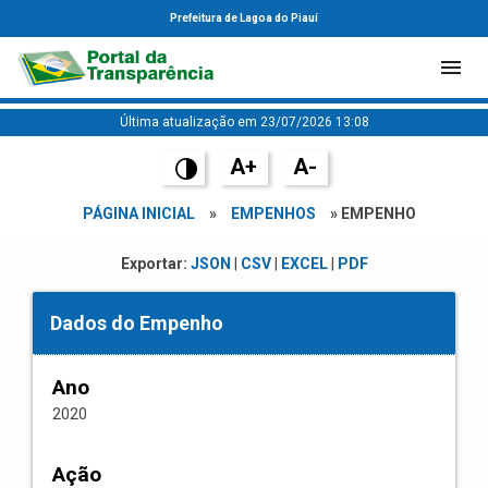
Prefeitura de Lagoa do Piauí
Última atualização em 23/07/2026 13:08
A+
A-
PÁGINA INICIAL
»
EMPENHOS
» EMPENHO
Exportar:
JSON
|
CSV
|
EXCEL
|
PDF
Dados do Empenho
Ano
2020
Ação