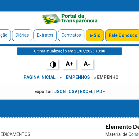
ação
Diárias
Extratos
Contratos
e-Sic
Fale Conosco
Última atualização em 23/07/2026 13:08
A+
A-
PÁGINA INICIAL
»
EMPENHOS
» EMPENHO
Exportar:
JSON
|
CSV
|
EXCEL
|
PDF
Elemento D
 MEDICAMENTOS
Material de Con