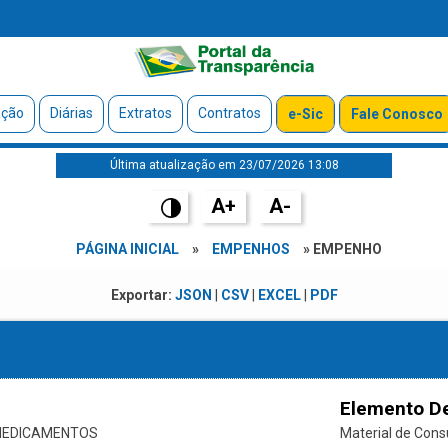
ação
Diárias
Extratos
Contratos
e-Sic
Fale Conosco
Última atualização em 23/07/2026 13:08
A+
A-
PÁGINA INICIAL
»
EMPENHOS
» EMPENHO
Exportar:
JSON
|
CSV
|
EXCEL
|
PDF
Elemento D
 MEDICAMENTOS
Material de Con