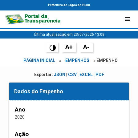
Prefeitura de Lagoa do Piauí
Última atualização em 23/07/2026 13:08
A+
A-
PÁGINA INICIAL
»
EMPENHOS
» EMPENHO
Exportar:
JSON
|
CSV
|
EXCEL
|
PDF
Dados do Empenho
Ano
2020
Ação