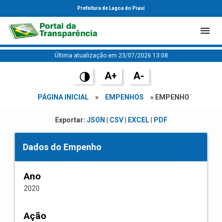
Prefeitura de Lagoa do Piauí
Última atualização em 23/07/2026 13:08
A+
A-
PÁGINA INICIAL
»
EMPENHOS
» EMPENHO
Exportar:
JSON
|
CSV
|
EXCEL
|
PDF
Dados do Empenho
Ano
2020
Ação