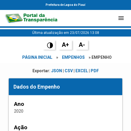
Prefeitura de Lagoa do Piauí
Última atualização em 23/07/2026 13:08
A+
A-
PÁGINA INICIAL
»
EMPENHOS
» EMPENHO
Exportar:
JSON
|
CSV
|
EXCEL
|
PDF
Dados do Empenho
Ano
2020
Ação