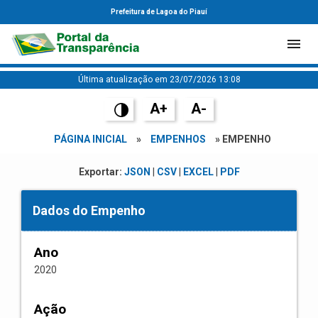
Prefeitura de Lagoa do Piauí
Última atualização em 23/07/2026 13:08
A+
A-
PÁGINA INICIAL
»
EMPENHOS
» EMPENHO
Exportar:
JSON
|
CSV
|
EXCEL
|
PDF
Dados do Empenho
Ano
2020
Ação