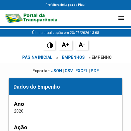
Prefeitura de Lagoa do Piauí
Última atualização em 23/07/2026 13:08
A+
A-
PÁGINA INICIAL
»
EMPENHOS
» EMPENHO
Exportar:
JSON
|
CSV
|
EXCEL
|
PDF
Dados do Empenho
Ano
2020
Ação