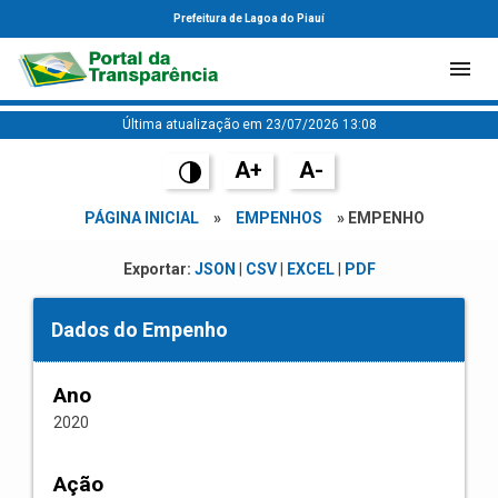
Prefeitura de Lagoa do Piauí
Última atualização em 23/07/2026 13:08
A+
A-
PÁGINA INICIAL
»
EMPENHOS
» EMPENHO
Exportar:
JSON
|
CSV
|
EXCEL
|
PDF
Dados do Empenho
Ano
2020
Ação