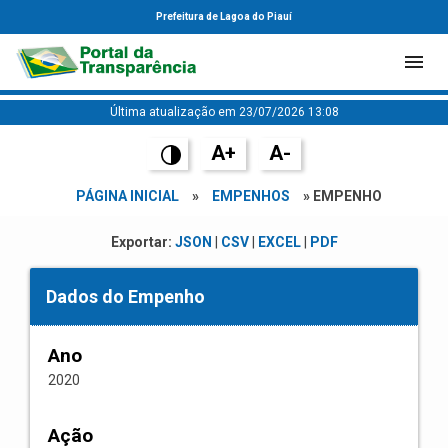
Prefeitura de Lagoa do Piauí
Última atualização em 23/07/2026 13:08
A+
A-
PÁGINA INICIAL
»
EMPENHOS
» EMPENHO
Exportar:
JSON
|
CSV
|
EXCEL
|
PDF
Dados do Empenho
Ano
2020
Ação