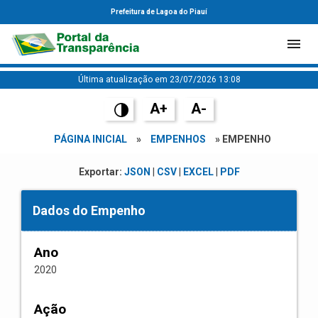
Prefeitura de Lagoa do Piauí
Última atualização em 23/07/2026 13:08
A+
A-
PÁGINA INICIAL
»
EMPENHOS
» EMPENHO
Exportar:
JSON
|
CSV
|
EXCEL
|
PDF
Dados do Empenho
Ano
2020
Ação