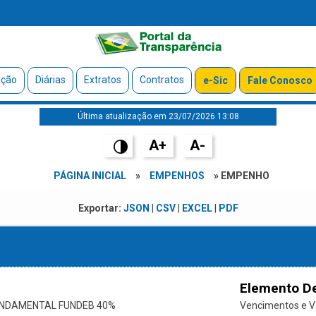
ação
Diárias
Extratos
Contratos
e-Sic
Fale Conosco
Última atualização em 23/07/2026 13:08
A+
A-
PÁGINA INICIAL
»
EMPENHOS
» EMPENHO
Exportar:
JSON
|
CSV
|
EXCEL
|
PDF
Elemento D
UNDAMENTAL FUNDEB 40%
Vencimentos e Va