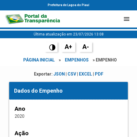
Prefeitura de Lagoa do Piauí
Última atualização em 23/07/2026 13:08
A+
A-
PÁGINA INICIAL
»
EMPENHOS
» EMPENHO
Exportar:
JSON
|
CSV
|
EXCEL
|
PDF
Dados do Empenho
Ano
2020
Ação