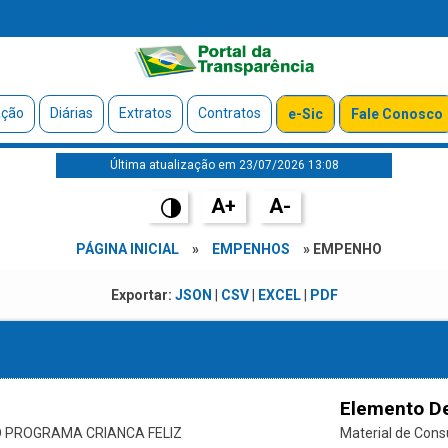
ação
Diárias
Extratos
Contratos
e-Sic
Fale Conosco
Última atualização em 23/07/2026 13:08
A+
A-
PÁGINA INICIAL
»
EMPENHOS
» EMPENHO
Exportar:
JSON
|
CSV
|
EXCEL
|
PDF
Elemento D
 PROGRAMA CRIANCA FELIZ
Material de Con