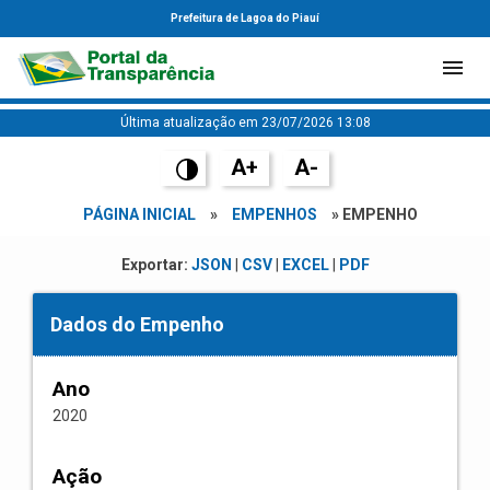
Prefeitura de Lagoa do Piauí
Última atualização em 23/07/2026 13:08
A+
A-
PÁGINA INICIAL
»
EMPENHOS
» EMPENHO
Exportar:
JSON
|
CSV
|
EXCEL
|
PDF
Dados do Empenho
Ano
2020
Ação