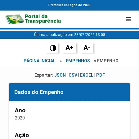
Prefeitura de Lagoa do Piauí
Última atualização em 23/07/2026 13:08
A+
A-
PÁGINA INICIAL
»
EMPENHOS
» EMPENHO
Exportar:
JSON
|
CSV
|
EXCEL
|
PDF
Dados do Empenho
Ano
2020
Ação