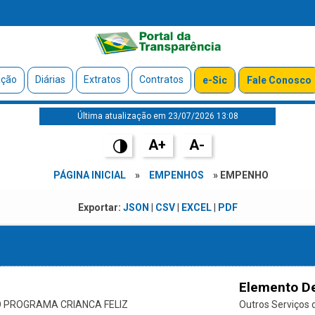
ação
Diárias
Extratos
Contratos
e-Sic
Fale Conosco
Última atualização em 23/07/2026 13:08
A+
A-
PÁGINA INICIAL
»
EMPENHOS
» EMPENHO
Exportar:
JSON
|
CSV
|
EXCEL
|
PDF
Elemento D
 PROGRAMA CRIANCA FELIZ
Outros Serviços d