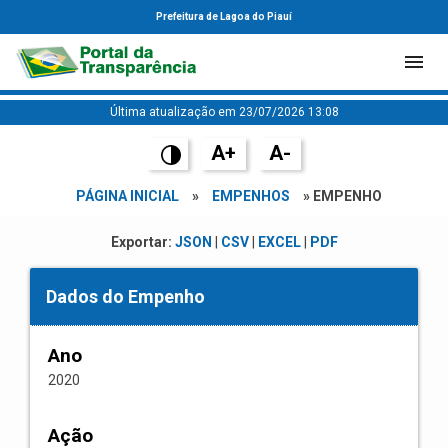
Prefeitura de Lagoa do Piauí
Última atualização em 23/07/2026 13:08
A+
A-
PÁGINA INICIAL
»
EMPENHOS
» EMPENHO
Exportar:
JSON
|
CSV
|
EXCEL
|
PDF
Dados do Empenho
Ano
2020
Ação