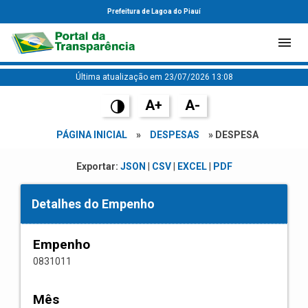
Prefeitura de Lagoa do Piauí
Última atualização em 23/07/2026 13:08
A+
A-
PÁGINA INICIAL
»
DESPESAS
» DESPESA
Exportar:
JSON
|
CSV
|
EXCEL
|
PDF
Detalhes do Empenho
Empenho
0831011
Mês