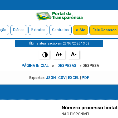
ação
Diárias
Extratos
Contratos
e-Sic
Fale Conosco
Última atualização em 23/07/2026 13:08
A+
A-
PÁGINA INICIAL
»
DESPESAS
» DESPESA
Exportar:
JSON
|
CSV
|
EXCEL
|
PDF
Número processo licitat
NÃO DISPONÍVEL