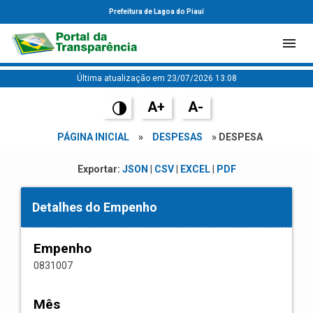
Prefeitura de Lagoa do Piauí
Última atualização em 23/07/2026 13:08
A+
A-
PÁGINA INICIAL
»
DESPESAS
» DESPESA
Exportar:
JSON
|
CSV
|
EXCEL
|
PDF
Detalhes do Empenho
Empenho
0831007
Mês