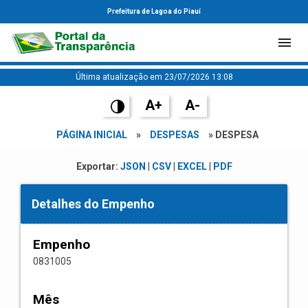
Prefeitura de Lagoa do Piauí
Última atualização em 23/07/2026 13:08
A+
A-
PÁGINA INICIAL
»
DESPESAS
» DESPESA
Exportar:
JSON
|
CSV
|
EXCEL
|
PDF
Detalhes do Empenho
Empenho
0831005
Mês