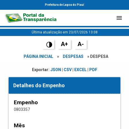
Prefeitura de Lagoa do Piauí
Última atualização em 23/07/2026 13:08
A+
A-
PÁGINA INICIAL
»
DESPESAS
» DESPESA
Exportar:
JSON
|
CSV
|
EXCEL
|
PDF
Detalhes do Empenho
Empenho
0803357
Mês