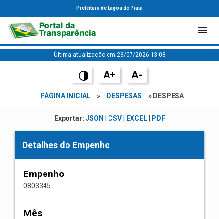
Prefeitura de Lagoa do Piauí
Última atualização em 23/07/2026 13:08
A+
A-
PÁGINA INICIAL
»
DESPESAS
» DESPESA
Exportar:
JSON
|
CSV
|
EXCEL
|
PDF
Detalhes do Empenho
Empenho
0803345
Mês