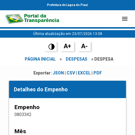
Prefeitura de Lagoa do Piauí
Última atualização em 23/07/2026 13:08
A+
A-
PÁGINA INICIAL
»
DESPESAS
» DESPESA
Exportar:
JSON
|
CSV
|
EXCEL
|
PDF
Detalhes do Empenho
Empenho
0803342
Mês