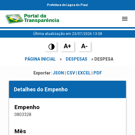
Prefeitura de Lagoa do Piauí
Última atualização em 23/07/2026 13:08
A+
A-
PÁGINA INICIAL
»
DESPESAS
» DESPESA
Exportar:
JSON
|
CSV
|
EXCEL
|
PDF
Detalhes do Empenho
Empenho
0803328
Mês