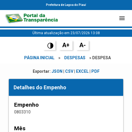
Prefeitura de Lagoa do Piauí
Última atualização em 23/07/2026 13:08
A+
A-
PÁGINA INICIAL
»
DESPESAS
» DESPESA
Exportar:
JSON
|
CSV
|
EXCEL
|
PDF
Detalhes do Empenho
Empenho
0803310
Mês