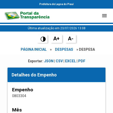
Prefeitura de Lagoa do Piauí
Última atualização em 23/07/2026 13:08
A+
A-
PÁGINA INICIAL
»
DESPESAS
» DESPESA
Exportar:
JSON
|
CSV
|
EXCEL
|
PDF
Detalhes do Empenho
Empenho
0803304
Mês