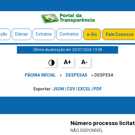
ação
Diárias
Extratos
Contratos
e-Sic
Fale Conosco
Última atualização em 23/07/2026 13:08
A+
A-
PÁGINA INICIAL
»
DESPESAS
» DESPESA
Exportar:
JSON
|
CSV
|
EXCEL
|
PDF
Número processo licitat
NÃO DISPONÍVEL