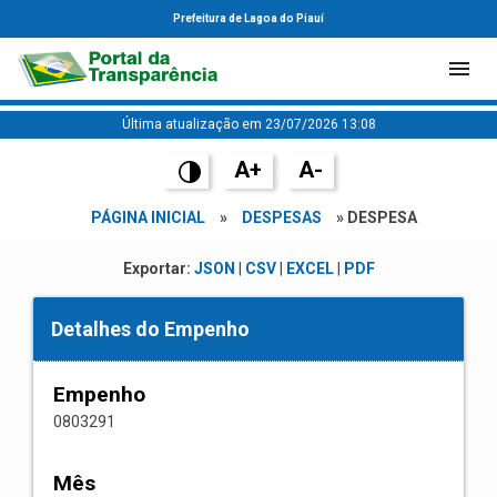
Prefeitura de Lagoa do Piauí
Última atualização em 23/07/2026 13:08
A+
A-
PÁGINA INICIAL
»
DESPESAS
» DESPESA
Exportar:
JSON
|
CSV
|
EXCEL
|
PDF
Detalhes do Empenho
Empenho
0803291
Mês