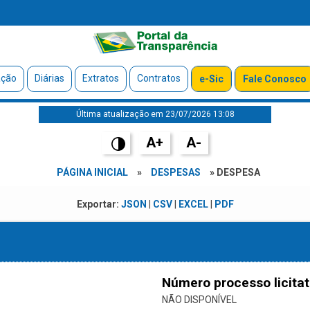
ação
Diárias
Extratos
Contratos
e-Sic
Fale Conosco
Última atualização em 23/07/2026 13:08
A+
A-
PÁGINA INICIAL
»
DESPESAS
» DESPESA
Exportar:
JSON
|
CSV
|
EXCEL
|
PDF
Número processo licitat
NÃO DISPONÍVEL