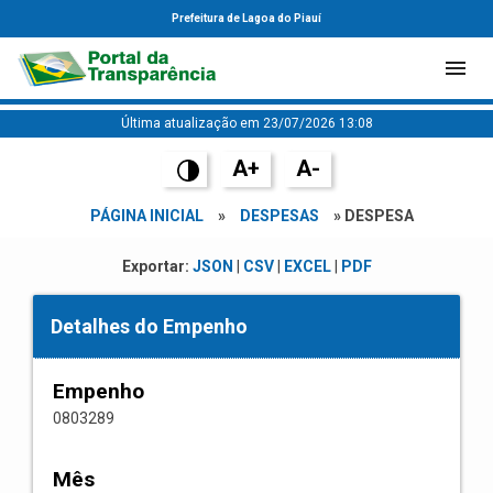
Prefeitura de Lagoa do Piauí
Última atualização em 23/07/2026 13:08
A+
A-
PÁGINA INICIAL
»
DESPESAS
» DESPESA
Exportar:
JSON
|
CSV
|
EXCEL
|
PDF
Detalhes do Empenho
Empenho
0803289
Mês