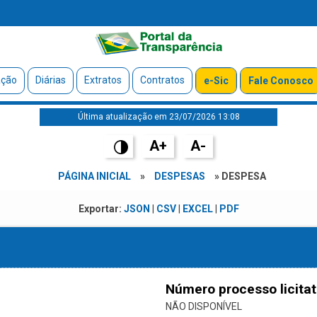
ação
Diárias
Extratos
Contratos
e-Sic
Fale Conosco
Última atualização em 23/07/2026 13:08
A+
A-
PÁGINA INICIAL
»
DESPESAS
» DESPESA
Exportar:
JSON
|
CSV
|
EXCEL
|
PDF
Número processo licitat
NÃO DISPONÍVEL