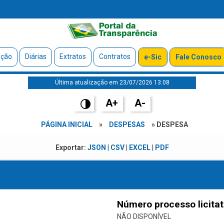
ação
Diárias
Extratos
Contratos
e-Sic
Fale Conosco
Última atualização em 23/07/2026 13:08
A+
A-
PÁGINA INICIAL
»
DESPESAS
» DESPESA
Exportar:
JSON
|
CSV
|
EXCEL
|
PDF
Número processo licitat
NÃO DISPONÍVEL