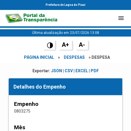
Prefeitura de Lagoa do Piauí
Última atualização em 23/07/2026 13:08
A+
A-
PÁGINA INICIAL
»
DESPESAS
» DESPESA
Exportar:
JSON
|
CSV
|
EXCEL
|
PDF
Detalhes do Empenho
Empenho
0803275
Mês