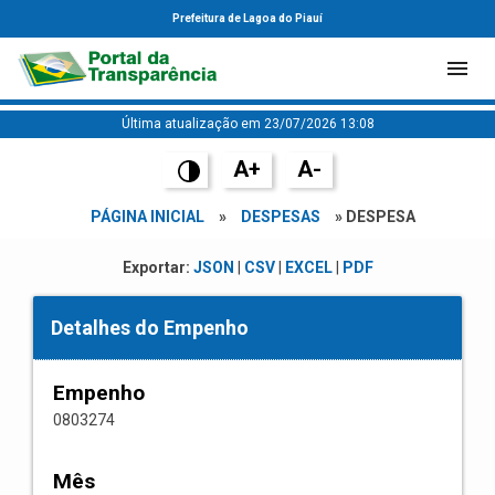
Prefeitura de Lagoa do Piauí
Última atualização em 23/07/2026 13:08
A+
A-
PÁGINA INICIAL
»
DESPESAS
» DESPESA
Exportar:
JSON
|
CSV
|
EXCEL
|
PDF
Detalhes do Empenho
Empenho
0803274
Mês