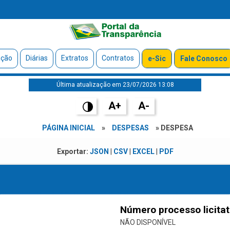
ação
Diárias
Extratos
Contratos
e-Sic
Fale Conosco
Última atualização em 23/07/2026 13:08
A+
A-
PÁGINA INICIAL
»
DESPESAS
» DESPESA
Exportar:
JSON
|
CSV
|
EXCEL
|
PDF
Número processo licitat
NÃO DISPONÍVEL