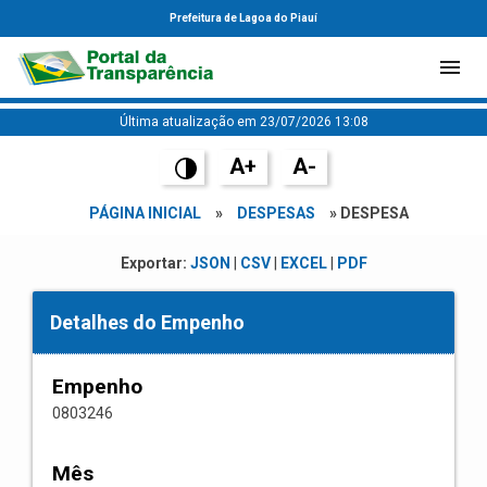
Prefeitura de Lagoa do Piauí
Última atualização em 23/07/2026 13:08
A+
A-
PÁGINA INICIAL
»
DESPESAS
» DESPESA
Exportar:
JSON
|
CSV
|
EXCEL
|
PDF
Detalhes do Empenho
Empenho
0803246
Mês