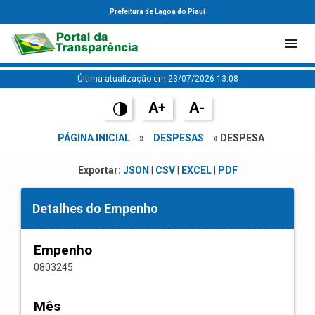
Prefeitura de Lagoa do Piauí
Última atualização em 23/07/2026 13:08
A+
A-
PÁGINA INICIAL
»
DESPESAS
» DESPESA
Exportar:
JSON
|
CSV
|
EXCEL
|
PDF
Detalhes do Empenho
Empenho
0803245
Mês