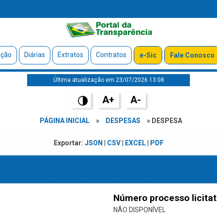
ação
Diárias
Extratos
Contratos
e-Sic
Fale Conosco
Última atualização em 23/07/2026 13:08
A+
A-
PÁGINA INICIAL
»
DESPESAS
» DESPESA
Exportar:
JSON
|
CSV
|
EXCEL
|
PDF
Número processo licitat
NÃO DISPONÍVEL