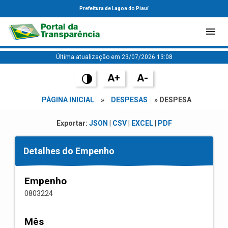
Prefeitura de Lagoa do Piauí
Última atualização em 23/07/2026 13:08
A+
A-
PÁGINA INICIAL
»
DESPESAS
» DESPESA
Exportar:
JSON
|
CSV
|
EXCEL
|
PDF
Detalhes do Empenho
Empenho
0803224
Mês